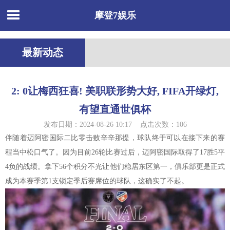
摩登7娱乐
最新动态
2: 0让梅西狂喜! 美职联形势大好, FIFA开绿灯,
有望直通世俱杯
发布日期：2024-08-26 10:17 点击次数：106
伴随着迈阿密国际二比零击败辛辛那提，球队终于可以在接下来的赛
程当中松口气了。因为目前26轮比赛过后，迈阿密国际取得了17胜5平
4负的战绩。拿下56个积分不光让他们稳居东区第一，俱乐部更是正式
成为本赛季第1支锁定季后赛席位的球队，这确实了不起。