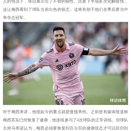
人的情况下，依旧展示出了不错的韧性。比赛下半场多次化解险情，
这让梅西看到了球队当前出色的状态，这将有助于他们在季后赛当中
争夺总冠军。
对于梅西来讲，他现如今的重点就是慢慢养伤。之前曾有媒体报道称
梅西其实已经恢复了健康，他连续参与了4次球队的正常训练。但球队
主帅马蒂诺认为，梅西必须要恢复到百分百的健康状态才可以回归到