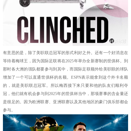
有意思的是，除了美职联总冠军的形式利好之外。还有一个好消息在
等待着梅球王，因为国际足联将在2025年举办全新赛制的世俱杯。到
那时各大洲的强队都要参与到其中，而国际足联额外给美职联的球队
增加了一个可以直通世俱杯的名额。ESPN表示能拿到这个外卡名额
的，就是美职联总冠军。所以梅西接下来只要和他的队友们顺利夺
冠，他们就有机会参与到2025年的世俱杯当中，那项赛事的含金量还
是很足的。因为欧洲联赛、亚洲联赛以及其他地区的豪门俱乐部都会
参与。