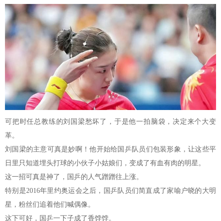
可把时任总教练的刘国梁愁坏了，于是他一拍脑袋，决定来个大变
革。
刘国梁的主意可真是妙啊！他开始给国乒队员们包装形象，让这些平
日里只知道埋头打球的小伙子小姑娘们，变成了有血有肉的明星。
这一招可真是神了，国乒的人气蹭蹭往上涨。
特别是2016年里约奥运会之后，国乒队员们简直成了家喻户晓的大明
星，粉丝们追着他们喊偶像。
这下可好，国乒一下子成了香饽饽。