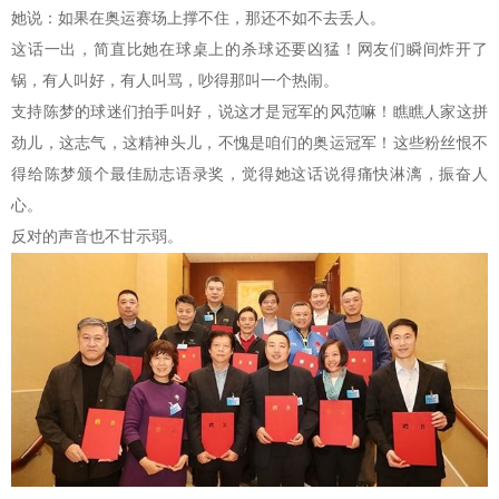
她说：如果在奥运赛场上撑不住，那还不如不去丢人。
这话一出，简直比她在球桌上的杀球还要凶猛！网友们瞬间炸开了
锅，有人叫好，有人叫骂，吵得那叫一个热闹。
支持陈梦的球迷们拍手叫好，说这才是冠军的风范嘛！瞧瞧人家这拼
劲儿，这志气，这精神头儿，不愧是咱们的奥运冠军！这些粉丝恨不
得给陈梦颁个最佳励志语录奖，觉得她这话说得痛快淋漓，振奋人
心。
反对的声音也不甘示弱。