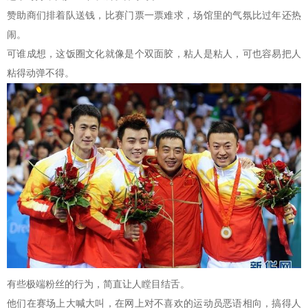
赞助商们排着队送钱，比赛门票一票难求，场馆里的气氛比过年还热
闹。
可谁成想，这饭圈文化就像是个双面胶，粘人是粘人，可也容易把人
粘得动弹不得。
有些极端粉丝的行为，简直让人瞠目结舌。
他们在赛场上大喊大叫，在网上对不喜欢的运动员恶语相向，搞得人