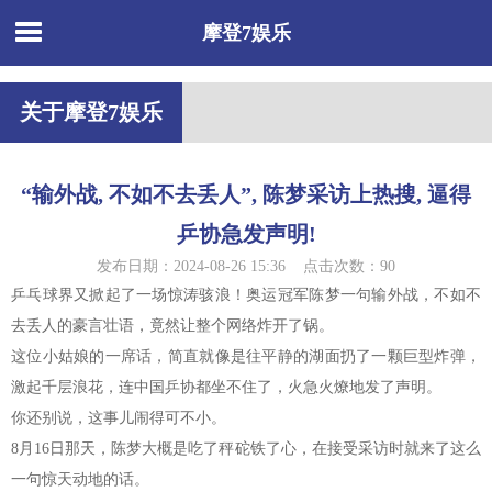
摩登7娱乐
关于摩登7娱乐
“输外战, 不如不去丢人”, 陈梦采访上热搜, 逼得
乒协急发声明!
发布日期：2024-08-26 15:36 点击次数：90
乒乓球界又掀起了一场惊涛骇浪！奥运冠军陈梦一句输外战，不如不
去丢人的豪言壮语，竟然让整个网络炸开了锅。
这位小姑娘的一席话，简直就像是往平静的湖面扔了一颗巨型炸弹，
激起千层浪花，连中国乒协都坐不住了，火急火燎地发了声明。
你还别说，这事儿闹得可不小。
8月16日那天，陈梦大概是吃了秤砣铁了心，在接受采访时就来了这么
一句惊天动地的话。