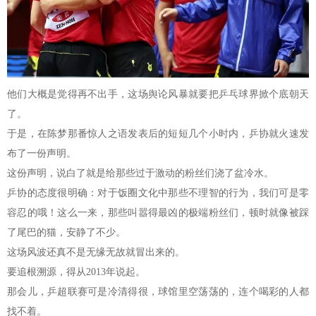
他们大概是觉得再不出手，这场舆论风暴就要把乒乓球界掀个底朝天
了。
于是，在陈梦那番惊人之语发表后的短短几个小时内，乒协就火速发
布了一份声明。
这份声明，说白了就是给那些过于激动的粉丝们浇了盆冷水。
乒协的态度很明确：对于饭圈文化中那些不理智的行为，我们可是零
容忍的哦！这么一来，那些叫嚣得最凶的极端粉丝们，顿时就像被踩
了尾巴的猫，安静了不少。
这场风波还真不是无缘无故就冒出来的。
要追根溯源，得从2013年说起。
那会儿，乒超联赛可是冷清得很，球馆里空荡荡的，连个喝彩的人都
找不着。